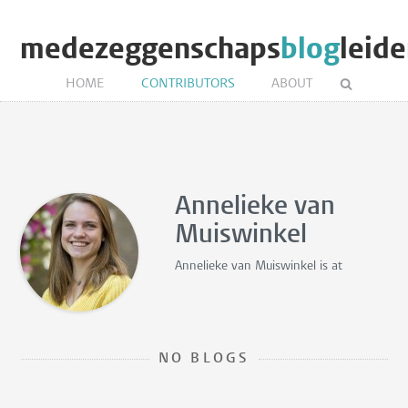
medezeggenschaps
blog
leid
HOME
CONTRIBUTORS
ABOUT
Annelieke van
Muiswinkel
Annelieke van Muiswinkel is
at
NO BLOGS