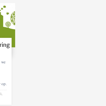
ring
n we
 op.
1,