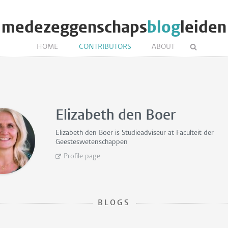
medezeggenschaps
blog
leiden
HOME
CONTRIBUTORS
ABOUT
Elizabeth den Boer
Elizabeth den Boer is
Studieadviseur
at Faculteit der
Geesteswetenschappen
Profile page
BLOGS