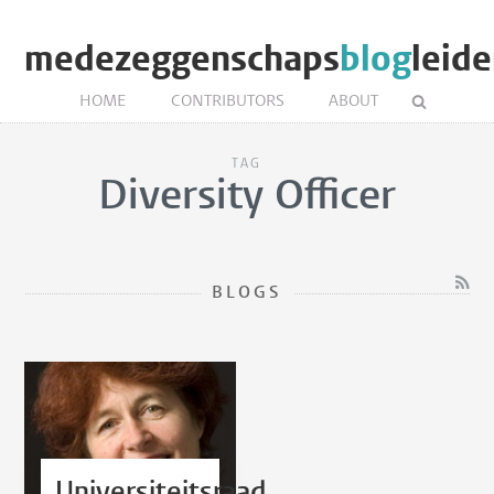
medezeggenschaps
blog
leid
HOME
CONTRIBUTORS
ABOUT
TAG
Diversity Officer
BLOGS
Universiteitsraad